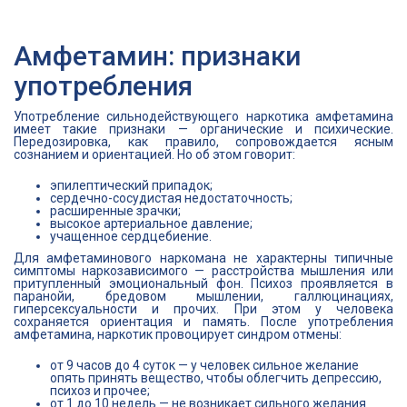
Амфетамин: признаки
употребления
Употребление сильнодействующего наркотика амфетамина
имеет такие признаки — органические и психические.
Передозировка, как правило, сопровождается ясным
сознанием и ориентацией. Но об этом говорит:
эпилептический припадок;
сердечно-сосудистая недостаточность;
расширенные зрачки;
высокое артериальное давление;
учащенное сердцебиение.
Для амфетаминового наркомана не характерны типичные
симптомы наркозависимого — расстройства мышления или
притупленный эмоциональный фон. Психоз проявляется в
паранойи, бредовом мышлении, галлюцинациях,
гиперсексуальности и прочих. При этом у человека
сохраняется ориентация и память. После употребления
амфетамина, наркотик провоцирует синдром отмены:
от 9 часов до 4 суток — у человек сильное желание
опять принять вещество, чтобы облегчить депрессию,
психоз и прочее;
от 1 до 10 недель — не возникает сильного желания