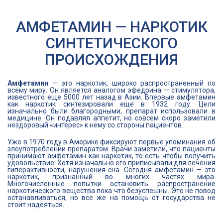
АМФЕТАМИН — НАРКОТИК
СИНТЕТИЧЕСКОГО
ПРОИСХОЖДЕНИЯ
Амфетамин
— это наркотик, широко распространенный по
всему миру. Он является аналогом эфедрина — стимулятора,
известного еще 5000 лет назад в Азии. Впервые амфетамин
как наркотик синтезировали еще в 1932 году. Цели
изначально были благородными, препарат использовали в
медицине. Он подавлял аппетит, но совсем скоро заметили
нездоровый «интерес» к нему со стороны пациентов.
Уже в 1970 году в Америке фиксируют первые упоминания об
злоупотреблении препаратом. Врачи заметили, что пациенты
принимают амфетамин как наркотик, то есть чтобы получить
удовольствие. Хотя изначально его приписывали для лечения
гиперактивности, нарушения сна. Сегодня амфетамин — это
наркотик, признанный во многих частях мира.
Многочисленные попытки остановить распространение
наркотического вещества пока что безуспешны. Это не повод
останавливаться, но все же на помощь от государства не
стоит надеяться.