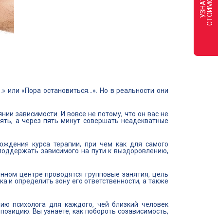
Ь
У
З
Н
А
Т
Ь
С
Т
О
И
М
О
С
Т
» или «Пора остановиться...». Но в реальности они
нии зависимости. И вовсе не потому, что он вас не
лять, а через пять минут совершать неадекватные
ждения курса терапии, при чем как для самого
ы поддержать зависимого на пути к выздоровлению,
нном центре проводятся групповые занятия, цель
 и определить зону его ответственности, а также
ию психолога для каждого, чей близкий человек
позицию. Вы узнаете, как побороть созависимость,