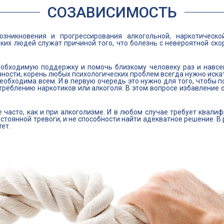
СОЗАВИСИМОСТЬ
зникновения и прогрессирования алкогольной, наркотическ
ких людей служат причиной того, что болезнь с невероятной ско
еобходимую поддержку и помочь близкому человеку раз и навсег
ности, корень любых психологических проблем всегда нужно искат
еобходима всем. И в первую очередь это нужно для того, чтобы 
потреблению наркотиков или алкоголя. В этом вопросе избавлени
 часто, как и при алкоголизме. И в любом случае требует квал
остоянной тревоги, и не способности найти адекватное решение. 
ет.