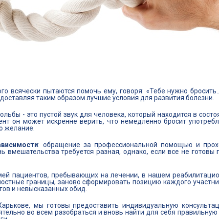
о всячески пытаются помочь ему, говоря: «Тебе нужно бросить...
доставляя таким образом лучшие условия для развития болезни.
льбы - это пустой звук для человека, который находится в состоя
мент он может искренне верить, что немедленно бросит употреб
о желание.
ависимости
: обращение за профессиональной помощью и прохо
ень вмешательства требуется разная, однако, если все не готов
мей пациентов, пребывающих на лечении, в нашем реабилитацио
остные границы, заново сформировать позицию каждого участника
тов и невысказанных обид.
 Харькове, мы готовы предоставить индивидуальную консультац
тельно во всем разобраться и вновь найти для себя правильную 