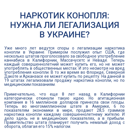
НАРКОТИК КОНОПЛЯ:
НУЖНА ЛИ ЛЕГАЛИЗАЦИЯ
В УКРАИНЕ?
Уже много лет ведутся споры о легализации наркотика
конопли в Украине. Примером послужил опыт США, где
несколько штатов проголосовало за свободное употребление
каннабиса в Калифорнии, Массачусетс и Неваде. Теперь
каждый совершеннолетний может купить его, но не может
употреблять в общественных местах. И это несмотря на вред
употребления конопли. В то же время во Флориде, Северной
Дакоте и Арканзасе ее может купить по рецепту. На данной в
19 штатах легализовали продажу наркотика конопли, но по
медицинским показаниям.
Примечательно, что еще 8 лет назад в Калифорнии
категорически откинули такую идею. Но агитационная
компания в 16 миллионов долларов принесла свои плоды.
Теперь во многомиллионном штате в Америке, 6 по
показателям экономики в мире, продают 28,5 граммов
наркотика конопли каждому совершеннолетнему жителю. И
дело здесь не в медицинских показателях, а в прибыли.
Правительство штата планирует получить немалый доход с
оборота, облагая его 15% налогом.