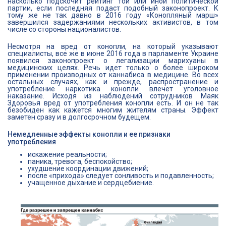
насколько подскочит рейтинг той или иной политической
партии, если последняя подаст подобный законопроект. К
тому же не так давно в 2016 году «Конопляный марш»
завершился задержаниями нескольких активистов, в том
числе со стороны националистов.
Несмотря на вред от конопли, на который указывают
специалисты, все же в июне 2016 года в парламенте Украине
появился законопроект о легализации марихуаны в
медицинских целях. Речь идет только о более широком
применении производных от каннабиса в медицине. Во всех
остальных случаях, как и прежде, распространение и
употребление наркотика конопли влечет уголовное
наказание. Исходя из наблюдений сотрудников Маяк
Здоровья вред от употребления конопли есть. И он не так
безобиден как кажется многим жителям страны. Эффект
заметен сразу и в долгосрочном будещем.
Немедленные эффекты конопли и ее признаки
употребления
искажение реальности;
паника, тревога, беспокойство;
ухудшение координации движений;
после «прихода» следует сонливость и подавленность;
учащенное дыхание и сердцебиение.