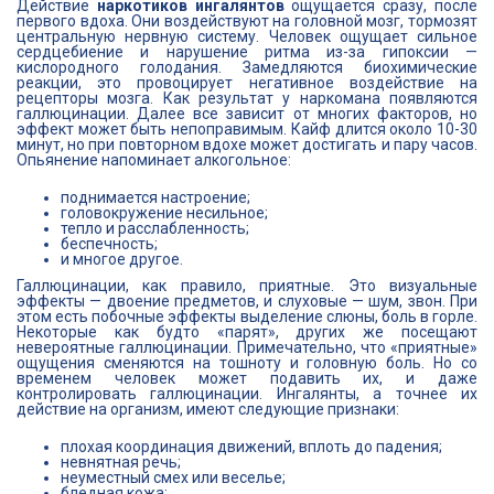
Действие
наркотиков ингалянтов
ощущается сразу, после
первого вдоха. Они воздействуют на головной мозг, тормозят
центральную нервную систему. Человек ощущает сильное
сердцебиение и нарушение ритма из-за гипоксии —
кислородного голодания. Замедляются биохимические
реакции, это провоцирует негативное воздействие на
рецепторы мозга. Как результат у наркомана появляются
галлюцинации. Далее все зависит от многих факторов, но
эффект может быть непоправимым. Кайф длится около 10-30
минут, но при повторном вдохе может достигать и пару часов.
Опьянение напоминает алкогольное:
поднимается настроение;
головокружение несильное;
тепло и расслабленность;
беспечность;
и многое другое.
Галлюцинации, как правило, приятные. Это визуальные
эффекты — двоение предметов, и слуховые — шум, звон. При
этом есть побочные эффекты выделение слюны, боль в горле.
Некоторые как будто «парят», других же посещают
невероятные галлюцинации. Примечательно, что «приятные»
ощущения сменяются на тошноту и головную боль. Но со
временем человек может подавить их, и даже
контролировать галлюцинации. Ингалянты, а точнее их
действие на организм, имеют следующие признаки:
плохая координация движений, вплоть до падения;
невнятная речь;
неуместный смех или веселье;
бледная кожа;