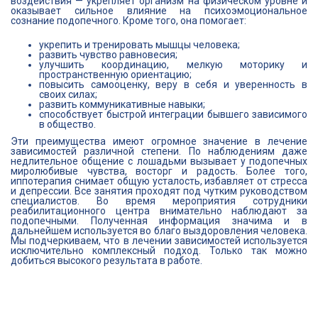
воздействия — укрепляет организм на физическом уровне и
оказывает сильное влияние на психоэмоциональное
сознание подопечного. Кроме того, она помогает:
укрепить и тренировать мышцы человека;
развить чувство равновесия;
улучшить координацию, мелкую моторику и
пространственную ориентацию;
повысить самооценку, веру в себя и уверенность в
своих силах;
развить коммуникативные навыки;
способствует быстрой интеграции бывшего зависимого
в общество.
Эти преимущества имеют огромное значение в лечение
зависимостей различной степени. По наблюдениям даже
недлительное общение с лошадьми вызывает у подопечных
миролюбивые чувства, восторг и радость. Более того,
иппотерапия снимает общую усталость, избавляет от стресса
и депрессии. Все занятия проходят под чутким руководством
специалистов. Во время мероприятия сотрудники
реабилитационного центра внимательно наблюдают за
подопечными. Полученная информация значима и в
дальнейшем используется во благо выздоровления человека.
Мы подчеркиваем, что в лечении зависимостей используется
исключительно комплексный подход. Только так можно
добиться высокого результата в работе.