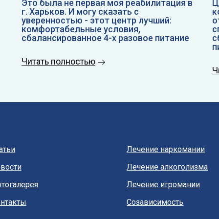
Это была не первая моя реабилитация в
Ц
г. Харьков. И могу сказать с
к
уверенностью - этот центр лучший:
о
комфортабельные условия,
с
сбалансированное 4-х разовое питание
с
п
Читать полностью
Ч
атьи
Лечение наркомании
вости
Лечение алкоголизма
тогалерея
Лечение игромании
нтакты
Созависимость