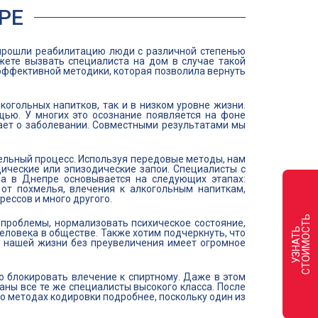
РЕ
прошли реабилитацию люди с различной степенью
ете вызвать специалиста на дом в случае такой
 эффективной методики, которая позволила вернуть
когольных напитков, так и в низком уровне жизни.
щью. У многих это осознание появляется на фоне
ает о заболевании. Совместными результатами мы
тельный процесс. Используя передовые методы, нам
дические или эпизодические запои. Специалисты с
а в Днепре основывается на следующих этапах:
от похмелья, влечения к алкогольным напиткам,
рессов и много другого.
Ь
 проблемы, нормализовать психическое состояние,
У
З
Н
А
Т
Ь
С
Т
О
И
М
О
С
Т
еловека в обществе. Также хотим подчеркнуть, что
в нашей жизни без преувеличения имеет огромное
о блокировать влечение к спиртному. Даже в этом
аны все те же специалисты высокого класса. После
 методах кодировки подробнее, поскольку один из