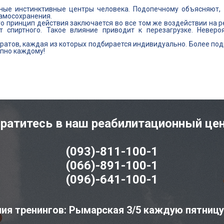
ные инстинктивные центры человека. Подопечному объясняют, 
самосохранения.
го принцип действия заключается во все том же воздействии на 
 спиртного. Такое влияние приводит к перезагрузке. Неверо
атов, каждая из которых подбирается индивидуально. Более под
упно каждому!
ратитесь в наш реабилитационный це
(093)-811-100-1
(066)-891-100-1
(096)-641-100-1
ия тренингов: Рымарская 3/5 каждую пятницу с