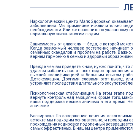
Л
Наркологический центр Маяк Здоровья оказывае
заболевания. Мы применяем исключительно инди
необходимости. Или же позвоните по указанному н
нормальную жизнь многим людям.
Зависимость от алкоголя — беда, с которой может
Когда зависимый человек постепенно начинает о
семейных скандалов и проблем на работе. Важно
вернем гармонию в семью и здоровый образ жизни
Прежде чем вы приедете к нам, нужно понять, что
удается избавить вас от всех видов проявления 
высшей квалификацией и большим опытом работ
Детоксикация. Другими словами этот вывод или
устраняют последствия длительного злоупотреблени
Психологическая стабилизация. На этом этапе по
вернуть контроль над эмоциями. Кроме того, макс
ваша поддержка весьма значима в это время. Че
значение.
Блокировка. По завершению лечения алкоголизма 
аспекте мы подходим основательно, и проводим ее
прохождения кодировки подопечный возвращается 
самых эффективных. В нашем центре применяются 