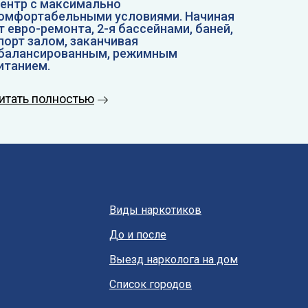
ентр с максимально
омфортабельными условиями. Начиная
т евро-ремонта, 2-я бассейнами, баней,
порт залом, заканчивая
балансированным, режимным
итанием.
итать полностью
Виды наркотиков
До и после
Выезд нарколога на дом
Список городов