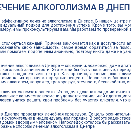
ЕЧЕНИЕ АЛКОГОЛИЗМА В ДНЕП
т эффективное лечение алкоголизма в Днепре. В нашем центре 
видуальный подход для достижения успеха. Кроме того, вы мож
омеру, и мы проконсультируем вам. Мы работаем по проверенной
 столкнуться каждый. Причина заключается как в доступности ал
сознавать свою зависимость, самое время обратиться за помо
, мы помогаем подопечным анонимно, поэтому никто даже не узн
.
 лечение алкоголизма в Днепре — сложный и, возможно, даже дли
алкогольной зависимости. Это могли бы быть постоянные, перио
ают с подопечными центра. Как правило, лечение алкоголизм
 очистка из организма вредных веществ. Человека избавляют 
я алкоголем, например, тремора рук, отечности, беспокойства, ст
дключаются психотерапевты. Их задача докопаться до источника
имальное количество времени уделяется социальной адаптации ч
ловек учится решать свои проблемы без участия алкоголя, что 
в Днепре проводится лечебная процедура. Ее цель окончательн
 исключительно в индивидуальном порядке. В работе задействов
домой здоровым человеком. Напоследок хотелось бы рассказать о
разные способы лечения алкоголизма в Днепре: