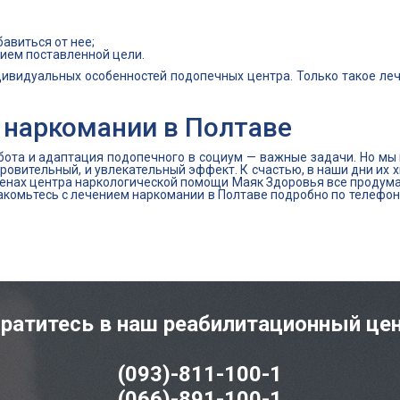
авиться от нее;
ием поставленной цели.
дивидуальных особенностей подопечных центра. Только такое л
 наркомании в Полтаве
бота и адаптация подопечного в социум — важные задачи. Но мы
овительный, и увлекательный эффект. К счастью, в наши дни их х
стенах центра наркологической помощи Маяк Здоровья все продум
накомьтесь с лечением наркомании в Полтаве подробно по телефо
ратитесь в наш реабилитационный це
(093)-811-100-1
(066)-891-100-1