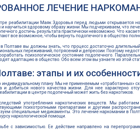
ОВАННОЕ ЛЕЧЕНИЕ НАРКОМАН
тре реабилитации Маяк Здоровья перед людьми открывается но
и и научиться здоровому образу жизни. Мы подчеркиваем, что ле
печного достичь результата практически невозможно. Что касаетс
ают все возможное, чтобы вернуть подопечного в общество полн
 Полтаве вы должны знать, что процесс достаточно длительный
ональных переживаний, потрясений и депрессии. Поэтому недост
оработать психологическое состояние подопечного. Параллельн
дят адаптацию в общество. Обо всем этом вы узнаете из этой ста
олтаве: этапы и их особенност
по индивидуальному плану. Мы не применяемым «отработанных» сх
а и добиться нового качества жизни. Для нее характерно отсут
реабилитации в центре подопечный может жить без наркотиков.
следствий употребления наркотических веществ. Мы работаем
ствующими психотропными препаратами и другими распростран
зуем специальные медикаменты. Это лечение наркомании в Полта
 курсу наркологической помощи.
рьбе с зависимостью. Ее действие направлено на перепрограм