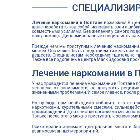
СПЕЦИАЛИЗИР
Лечение наркомании в Полтаве
возможно! В цен
шанс поработать над собой, исправить свои ошибк
совместными усилиями. Без желания у самого подо
нашу помощь. Дипломированные специалисты сдел
Прежде чем мы приступим к лечению наркомании в
месте». Она может быть следствием тяжелых эмоци
веществ. Специалистам необходимо тщательно пр
Также все подопечные центра Маяк Здоровья прохо
Лечение наркомании в П
У нас проводится лечение наркомании в Полтаве 
человека от зависимости, не допустить рецидив
жизненными проблемами. И самое главное, после 
Но прежде нам необходимо избавить его от по
наркотиками, курительными смесями, сильнодей
происхождения. Для очистки организма мы исполь
Только после этого можно приступать к основному
Психотерапия занимает центральное место в бо
взаимосвязанных мероприятий: