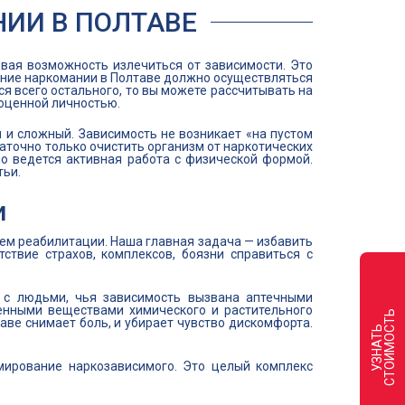
ИИ В ПОЛТАВЕ
вая возможность излечиться от зависимости. Это
чение наркомании в Полтаве должно осуществляться
я всего остального, то вы можете рассчитывать на
оценной личностью.
 и сложный. Зависимость не возникает «на пустом
аточно только очистить организм от наркотических
о ведется активная работа с физической формой.
тьи.
и
ем реабилитации. Наша главная задача — избавить
ствие страхов, комплексов, боязни справиться с
 с людьми, чья зависимость вызвана аптечными
енными веществами химического и растительного
Ь
ве снимает боль, и убирает чувство дискомфорта.
У
З
Н
А
Т
Ь
С
Т
О
И
М
О
С
Т
мирование наркозависимого. Это целый комплекс