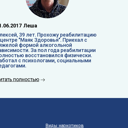
1.06.2017
Леша
лексей, 39 лет. Прохожу реабилитацию
 центре "Маяк Здоровья". Приехал с
яжелой формой алкогольной
ависимости. За пол года реабилитации
олностью восстановился физически.
аботал с психологами, социальными
едагогами.
итать полностью
Виды наркотиков